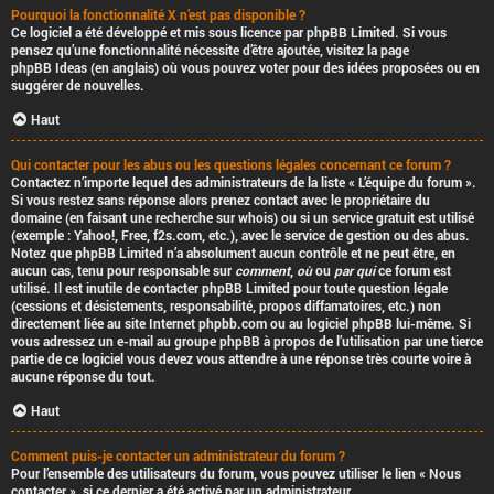
Pourquoi la fonctionnalité X n’est pas disponible ?
Ce logiciel a été développé et mis sous licence par phpBB Limited. Si vous
pensez qu’une fonctionnalité nécessite d’être ajoutée, visitez la page
phpBB Ideas
(en anglais) où vous pouvez voter pour des idées proposées ou en
suggérer de nouvelles.
Haut
Qui contacter pour les abus ou les questions légales concernant ce forum ?
Contactez n’importe lequel des administrateurs de la liste « L’équipe du forum ».
Si vous restez sans réponse alors prenez contact avec le propriétaire du
domaine (en faisant une
recherche sur whois
) ou si un service gratuit est utilisé
(exemple : Yahoo!, Free, f2s.com, etc.), avec le service de gestion ou des abus.
Notez que phpBB Limited
n’a absolument aucun contrôle
et ne peut être, en
aucun cas, tenu pour responsable sur
comment
,
où
ou
par qui
ce forum est
utilisé. Il est inutile de contacter phpBB Limited pour toute question légale
(cessions et désistements, responsabilité, propos diffamatoires, etc.)
non
directement liée
au site Internet phpbb.com ou au logiciel phpBB lui-même. Si
vous adressez un e-mail au groupe phpBB à propos de l’utilisation
par une tierce
partie
de ce logiciel vous devez vous attendre à une réponse très courte voire à
aucune réponse du tout.
Haut
Comment puis-je contacter un administrateur du forum ?
Pour l’ensemble des utilisateurs du forum, vous pouvez utiliser le lien « Nous
contacter », si ce dernier a été activé par un administrateur.