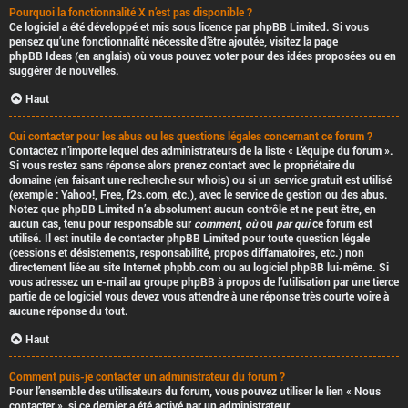
Pourquoi la fonctionnalité X n’est pas disponible ?
Ce logiciel a été développé et mis sous licence par phpBB Limited. Si vous
pensez qu’une fonctionnalité nécessite d’être ajoutée, visitez la page
phpBB Ideas
(en anglais) où vous pouvez voter pour des idées proposées ou en
suggérer de nouvelles.
Haut
Qui contacter pour les abus ou les questions légales concernant ce forum ?
Contactez n’importe lequel des administrateurs de la liste « L’équipe du forum ».
Si vous restez sans réponse alors prenez contact avec le propriétaire du
domaine (en faisant une
recherche sur whois
) ou si un service gratuit est utilisé
(exemple : Yahoo!, Free, f2s.com, etc.), avec le service de gestion ou des abus.
Notez que phpBB Limited
n’a absolument aucun contrôle
et ne peut être, en
aucun cas, tenu pour responsable sur
comment
,
où
ou
par qui
ce forum est
utilisé. Il est inutile de contacter phpBB Limited pour toute question légale
(cessions et désistements, responsabilité, propos diffamatoires, etc.)
non
directement liée
au site Internet phpbb.com ou au logiciel phpBB lui-même. Si
vous adressez un e-mail au groupe phpBB à propos de l’utilisation
par une tierce
partie
de ce logiciel vous devez vous attendre à une réponse très courte voire à
aucune réponse du tout.
Haut
Comment puis-je contacter un administrateur du forum ?
Pour l’ensemble des utilisateurs du forum, vous pouvez utiliser le lien « Nous
contacter », si ce dernier a été activé par un administrateur.