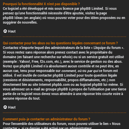
Pourquoi la fonctionnalité X n’est pas disponible ?
Ce logiciel a été développé et mis sous licence par phpBB Limited. Si vous
pensez qu’une fonctionnalité nécessite d’être ajoutée, visitez la page
phpBB Ideas
(en anglais) où vous pouvez voter pour des idées proposées ou en
suggérer de nouvelles.
Haut
Qui contacter pour les abus ou les questions légales concernant ce forum ?
Contactez n’importe lequel des administrateurs de la liste « L’équipe du forum ».
Si vous restez sans réponse alors prenez contact avec le propriétaire du
domaine (en faisant une
recherche sur whois
) ou si un service gratuit est utilisé
(exemple : Yahoo!, Free, f2s.com, etc.), avec le service de gestion ou des abus.
Notez que phpBB Limited
n’a absolument aucun contrôle
et ne peut être, en
aucun cas, tenu pour responsable sur
comment
,
où
ou
par qui
ce forum est
utilisé. Il est inutile de contacter phpBB Limited pour toute question légale
(cessions et désistements, responsabilité, propos diffamatoires, etc.)
non
directement liée
au site Internet phpbb.com ou au logiciel phpBB lui-même. Si
vous adressez un e-mail au groupe phpBB à propos de l’utilisation
par une tierce
partie
de ce logiciel vous devez vous attendre à une réponse très courte voire à
aucune réponse du tout.
Haut
Comment puis-je contacter un administrateur du forum ?
Pour l’ensemble des utilisateurs du forum, vous pouvez utiliser le lien « Nous
contacter », si ce dernier a été activé par un administrateur.