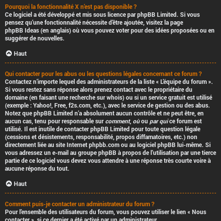
Pourquoi la fonctionnalité X n’est pas disponible ?
Ce logiciel a été développé et mis sous licence par phpBB Limited. Si vous
pensez qu’une fonctionnalité nécessite d’être ajoutée, visitez la page
phpBB Ideas
(en anglais) où vous pouvez voter pour des idées proposées ou en
suggérer de nouvelles.
Haut
Qui contacter pour les abus ou les questions légales concernant ce forum ?
Contactez n’importe lequel des administrateurs de la liste « L’équipe du forum ».
Si vous restez sans réponse alors prenez contact avec le propriétaire du
domaine (en faisant une
recherche sur whois
) ou si un service gratuit est utilisé
(exemple : Yahoo!, Free, f2s.com, etc.), avec le service de gestion ou des abus.
Notez que phpBB Limited
n’a absolument aucun contrôle
et ne peut être, en
aucun cas, tenu pour responsable sur
comment
,
où
ou
par qui
ce forum est
utilisé. Il est inutile de contacter phpBB Limited pour toute question légale
(cessions et désistements, responsabilité, propos diffamatoires, etc.)
non
directement liée
au site Internet phpbb.com ou au logiciel phpBB lui-même. Si
vous adressez un e-mail au groupe phpBB à propos de l’utilisation
par une tierce
partie
de ce logiciel vous devez vous attendre à une réponse très courte voire à
aucune réponse du tout.
Haut
Comment puis-je contacter un administrateur du forum ?
Pour l’ensemble des utilisateurs du forum, vous pouvez utiliser le lien « Nous
contacter », si ce dernier a été activé par un administrateur.