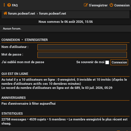
FAQ
S’enregistrer
Connexion
forum.pcdwarf.net
forum.pcdwarf.net
Nous sommes le 06 août 2026, 15:56
Aucun forum.
CONNEXION
•
S’ENREGISTRER
Nom d’utilisateur :
Mot de passe :
J’ai oublié mon mot de passe
Se souvenir de moi
QUI EST EN LIGNE
Au total il y a
10
utilisateurs en ligne : 0 enregistré, 0 invisible et 10 invités (d’après le
nombre d’utilisateurs actifs ces 10 dernières minutes)
Le record du nombre d’utilisateurs en ligne est de
689
, le 03 juil. 2026, 05:29
ANNIVERSAIRES
Pas d’anniversaire à fêter aujourd’hui
STATISTIQUES
22758
messages •
4539
sujets •
5
membres • Le membre enregistré le plus récent est
shaag
.