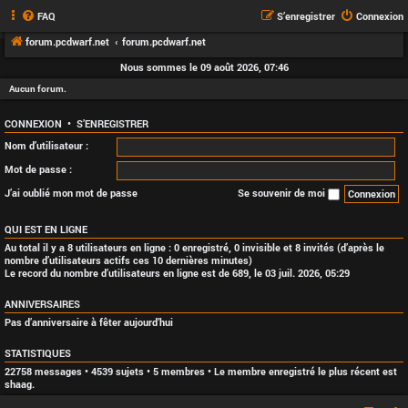
FAQ
S’enregistrer
Connexion
forum.pcdwarf.net
forum.pcdwarf.net
Nous sommes le 09 août 2026, 07:46
Aucun forum.
CONNEXION
•
S’ENREGISTRER
Nom d’utilisateur :
Mot de passe :
J’ai oublié mon mot de passe
Se souvenir de moi
QUI EST EN LIGNE
Au total il y a
8
utilisateurs en ligne : 0 enregistré, 0 invisible et 8 invités (d’après le
nombre d’utilisateurs actifs ces 10 dernières minutes)
Le record du nombre d’utilisateurs en ligne est de
689
, le 03 juil. 2026, 05:29
ANNIVERSAIRES
Pas d’anniversaire à fêter aujourd’hui
STATISTIQUES
22758
messages •
4539
sujets •
5
membres • Le membre enregistré le plus récent est
shaag
.