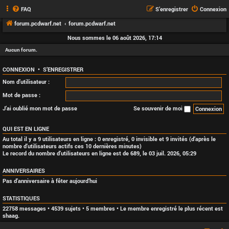
FAQ
S’enregistrer
Connexion
forum.pcdwarf.net
forum.pcdwarf.net
Nous sommes le 06 août 2026, 17:14
Aucun forum.
CONNEXION
•
S’ENREGISTRER
Nom d’utilisateur :
Mot de passe :
J’ai oublié mon mot de passe
Se souvenir de moi
QUI EST EN LIGNE
Au total il y a
9
utilisateurs en ligne : 0 enregistré, 0 invisible et 9 invités (d’après le
nombre d’utilisateurs actifs ces 10 dernières minutes)
Le record du nombre d’utilisateurs en ligne est de
689
, le 03 juil. 2026, 05:29
ANNIVERSAIRES
Pas d’anniversaire à fêter aujourd’hui
STATISTIQUES
22758
messages •
4539
sujets •
5
membres • Le membre enregistré le plus récent est
shaag
.