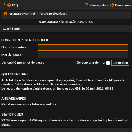
FAQ
S’enregistrer
Connexion
forum.pcdwarf.net
forum.pcdwarf.net
Nous sommes le 07 août 2026, 01:30
Aucun forum.
CONNEXION
•
S’ENREGISTRER
Nom d’utilisateur :
Mot de passe :
J’ai oublié mon mot de passe
Se souvenir de moi
QUI EST EN LIGNE
Au total il y a
5
utilisateurs en ligne : 0 enregistré, 0 invisible et 5 invités (d’après le
nombre d’utilisateurs actifs ces 10 dernières minutes)
Le record du nombre d’utilisateurs en ligne est de
689
, le 03 juil. 2026, 05:29
ANNIVERSAIRES
Pas d’anniversaire à fêter aujourd’hui
STATISTIQUES
22758
messages •
4539
sujets •
5
membres • Le membre enregistré le plus récent est
shaag
.