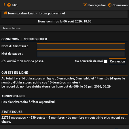
FAQ
S’enregistrer
Connexion
forum.pcdwarf.net
forum.pcdwarf.net
Nous sommes le 06 août 2026, 18:55
Aucun forum.
CONNEXION
•
S’ENREGISTRER
Nom d’utilisateur :
Mot de passe :
J’ai oublié mon mot de passe
Se souvenir de moi
QUI EST EN LIGNE
Au total il y a
14
utilisateurs en ligne : 0 enregistré, 0 invisible et 14 invités (d’après le
nombre d’utilisateurs actifs ces 10 dernières minutes)
Le record du nombre d’utilisateurs en ligne est de
689
, le 03 juil. 2026, 05:29
ANNIVERSAIRES
Pas d’anniversaire à fêter aujourd’hui
STATISTIQUES
22758
messages •
4539
sujets •
5
membres • Le membre enregistré le plus récent est
shaag
.