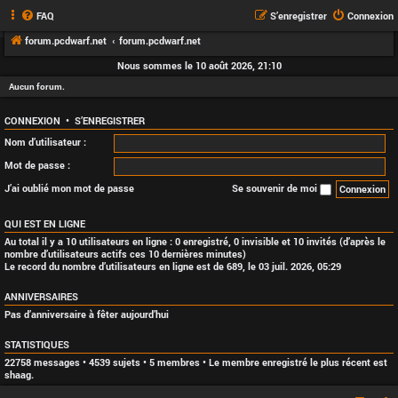
FAQ
S’enregistrer
Connexion
forum.pcdwarf.net
forum.pcdwarf.net
Nous sommes le 10 août 2026, 21:10
Aucun forum.
CONNEXION
•
S’ENREGISTRER
Nom d’utilisateur :
Mot de passe :
J’ai oublié mon mot de passe
Se souvenir de moi
QUI EST EN LIGNE
Au total il y a
10
utilisateurs en ligne : 0 enregistré, 0 invisible et 10 invités (d’après le
nombre d’utilisateurs actifs ces 10 dernières minutes)
Le record du nombre d’utilisateurs en ligne est de
689
, le 03 juil. 2026, 05:29
ANNIVERSAIRES
Pas d’anniversaire à fêter aujourd’hui
STATISTIQUES
22758
messages •
4539
sujets •
5
membres • Le membre enregistré le plus récent est
shaag
.