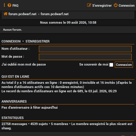
FAQ
S’enregistrer
Connexion
forum.pcdwarf.net
forum.pcdwarf.net
Nous sommes le 09 août 2026, 10:58
Aucun forum.
CONNEXION
•
S’ENREGISTRER
Nom d’utilisateur :
Mot de passe :
J’ai oublié mon mot de passe
Se souvenir de moi
QUI EST EN LIGNE
Au total il y a
16
utilisateurs en ligne : 0 enregistré, 0 invisible et 16 invités (d’après le
nombre d’utilisateurs actifs ces 10 dernières minutes)
Le record du nombre d’utilisateurs en ligne est de
689
, le 03 juil. 2026, 05:29
ANNIVERSAIRES
Pas d’anniversaire à fêter aujourd’hui
STATISTIQUES
22758
messages •
4539
sujets •
5
membres • Le membre enregistré le plus récent est
shaag
.