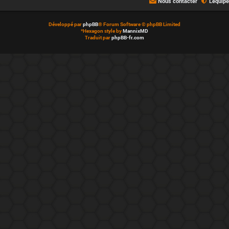
Nous contacter
L’équip
Développé par
phpBB
® Forum Software © phpBB Limited
*
Hexagon style by
MannixMD
Traduit par
phpBB-fr.com