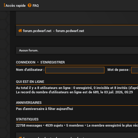
Accès rapide
FAQ
forum.pcdwarf.net
forum.pcdwarf.net
Aucun forum.
CONNEXION
•
S’ENREGISTRER
Nom d’utilisateur :
Mot de passe :
QUI EST EN LIGNE
Au total il y a
8
utilisateurs en ligne : 0 enregistré, 0 invisible et 8 invités (d’a
Le record du nombre d’utilisateurs en ligne est de
689
, le 03 juil. 2026, 05:29
ANNIVERSAIRES
Pas d’anniversaire à fêter aujourd’hui
STATISTIQUES
22758
messages •
4539
sujets •
5
membres • Le membre enregistré le plus ré