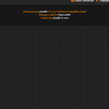
Nous contacter
L’équip
Développé par
phpBB
® Forum Software © phpBB Limited
*
Hexagon style by
MannixMD
Traduit par
phpBB-fr.com