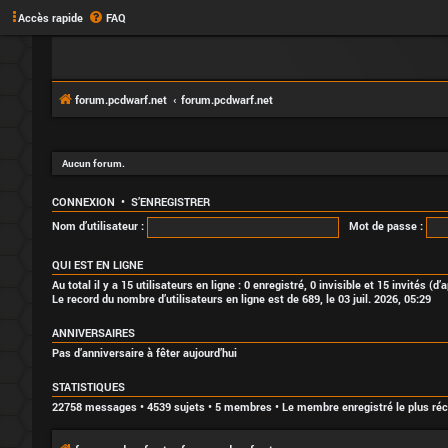
Accès rapide
FAQ
forum.pcdwarf.net
forum.pcdwarf.net
Aucun forum.
CONNEXION
•
S’ENREGISTRER
Nom d’utilisateur :
Mot de passe :
QUI EST EN LIGNE
Au total il y a
15
utilisateurs en ligne : 0 enregistré, 0 invisible et 15 invités (
Le record du nombre d’utilisateurs en ligne est de
689
, le 03 juil. 2026, 05:29
ANNIVERSAIRES
Pas d’anniversaire à fêter aujourd’hui
STATISTIQUES
22758
messages •
4539
sujets •
5
membres • Le membre enregistré le plus ré