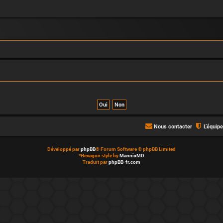
Nous contacter
L’équip
Développé par
phpBB
® Forum Software © phpBB Limited
*
Hexagon style by
MannixMD
Traduit par
phpBB-fr.com