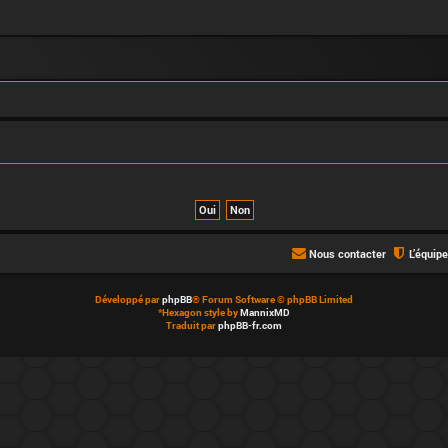
Nous contacter
L’équip
Développé par
phpBB
® Forum Software © phpBB Limited
*
Hexagon style by
MannixMD
Traduit par
phpBB-fr.com