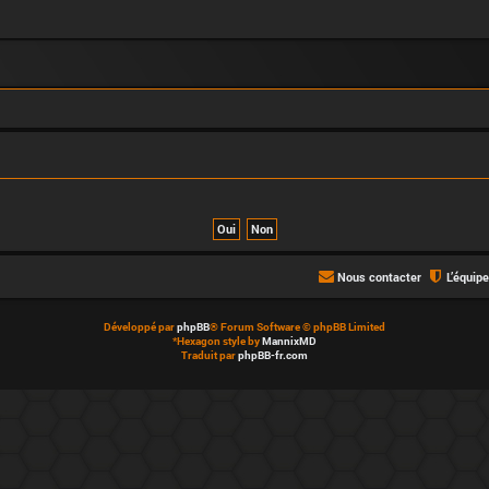
Nous contacter
L’équip
Développé par
phpBB
® Forum Software © phpBB Limited
*
Hexagon style by
MannixMD
Traduit par
phpBB-fr.com