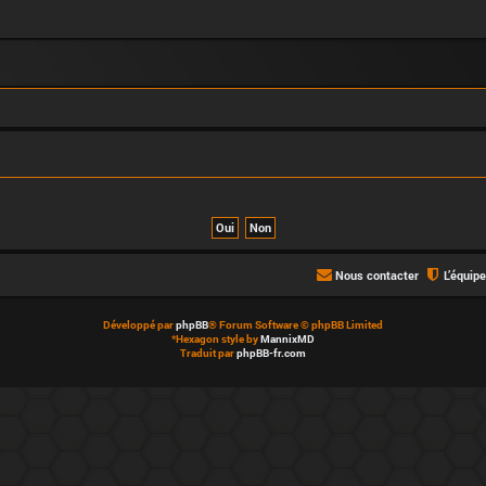
Nous contacter
L’équip
Développé par
phpBB
® Forum Software © phpBB Limited
*
Hexagon style by
MannixMD
Traduit par
phpBB-fr.com