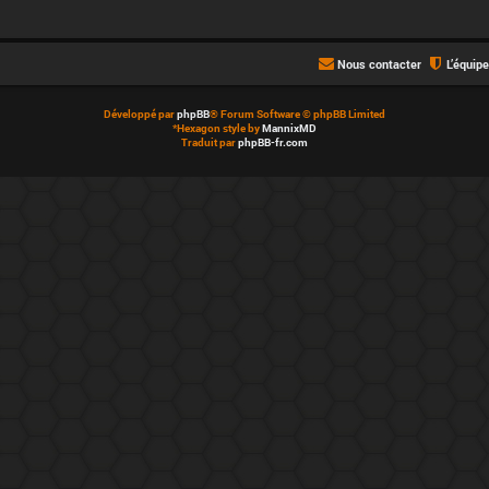
Nous contacter
L’équip
Développé par
phpBB
® Forum Software © phpBB Limited
*
Hexagon style by
MannixMD
Traduit par
phpBB-fr.com