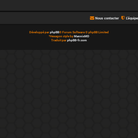
Nous contacter
L’équip
Développé par
phpBB
® Forum Software © phpBB Limited
*
Hexagon style by
MannixMD
Traduit par
phpBB-fr.com