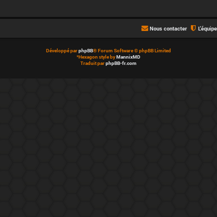
Nous contacter
L’équip
Développé par
phpBB
® Forum Software © phpBB Limited
*
Hexagon style by
MannixMD
Traduit par
phpBB-fr.com