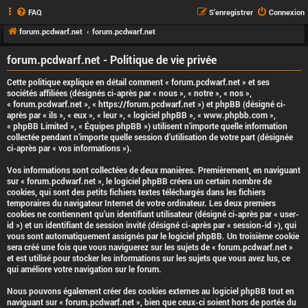
FAQ
S’enregistrer
Connexion
forum.pcdwarf.net
forum.pcdwarf.net
forum.pcdwarf.net - Politique de vie privée
Cette politique explique en détail comment « forum.pcdwarf.net » et ses
sociétés affiliées (désignés ci-après par « nous », « notre », « nos »,
« forum.pcdwarf.net », « https://forum.pcdwarf.net ») et phpBB (désigné ci-
après par « ils », « eux », « leur », « logiciel phpBB », « www.phpbb.com »,
« phpBB Limited », « Équipes phpBB ») utilisent n’importe quelle information
collectée pendant n’importe quelle session d’utilisation de votre part (désignée
ci-après par « vos informations »).
Vos informations sont collectées de deux manières. Premièrement, en naviguant
sur « forum.pcdwarf.net », le logiciel phpBB créera un certain nombre de
cookies, qui sont des petits fichiers textes téléchargés dans les fichiers
temporaires du navigateur Internet de votre ordinateur. Les deux premiers
cookies ne contiennent qu’un identifiant utilisateur (désigné ci-après par « user-
id ») et un identifiant de session invité (désigné ci-après par « session-id »), qui
vous sont automatiquement assignés par le logiciel phpBB. Un troisième cookie
sera créé une fois que vous naviguerez sur les sujets de « forum.pcdwarf.net »
et est utilisé pour stocker les informations sur les sujets que vous avez lus, ce
qui améliore votre navigation sur le forum.
Nous pouvons également créer des cookies externes au logiciel phpBB tout en
naviguant sur « forum.pcdwarf.net », bien que ceux-ci soient hors de portée du