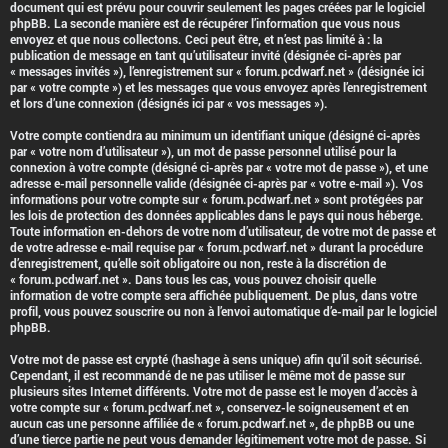
document qui est prévu pour couvrir seulement les pages créées par le logiciel
phpBB. La seconde manière est de récupérer l’information que vous nous
envoyez et que nous collectons. Ceci peut être, et n’est pas limité à : la
publication de message en tant qu’utilisateur invité (désignée ci-après par
« messages invités »), l’enregistrement sur « forum.pcdwarf.net » (désignée ici
par « votre compte ») et les messages que vous envoyez après l’enregistrement
et lors d’une connexion (désignés ici par « vos messages »).
Votre compte contiendra au minimum un identifiant unique (désigné ci-après
par « votre nom d’utilisateur »), un mot de passe personnel utilisé pour la
connexion à votre compte (désigné ci-après par « votre mot de passe »), et une
adresse e-mail personnelle valide (désignée ci-après par « votre e-mail »). Vos
informations pour votre compte sur « forum.pcdwarf.net » sont protégées par
les lois de protection des données applicables dans le pays qui nous héberge.
Toute information en-dehors de votre nom d’utilisateur, de votre mot de passe et
de votre adresse e-mail requise par « forum.pcdwarf.net » durant la procédure
d’enregistrement, qu’elle soit obligatoire ou non, reste à la discrétion de
« forum.pcdwarf.net ». Dans tous les cas, vous pouvez choisir quelle
information de votre compte sera affichée publiquement. De plus, dans votre
profil, vous pouvez souscrire ou non à l’envoi automatique d’e-mail par le logiciel
phpBB.
Votre mot de passe est crypté (hashage à sens unique) afin qu’il soit sécurisé.
Cependant, il est recommandé de ne pas utiliser le même mot de passe sur
plusieurs sites Internet différents. Votre mot de passe est le moyen d’accès à
votre compte sur « forum.pcdwarf.net », conservez-le soigneusement et en
aucun cas une personne affiliée de « forum.pcdwarf.net », de phpBB ou une
d’une tierce partie ne peut vous demander légitimement votre mot de passe. Si