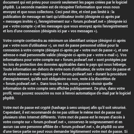
document qui est prévu pour couvrir seulement les pages créées par le logiciel
phpBB. La seconde manière est de récupérer l’information que vous nous
envoyez et que nous collectons. Ceci peut être, et n’est pas limité à : la
publication de message en tant qu’utilisateur invité (désignée ci-après par
« messages invités »), l’enregistrement sur « forum.pcdwarf.net » (désignée ici
par « votre compte ») et les messages que vous envoyez après l’enregistrement
et lors d’une connexion (désignés ici par « vos messages »).
Votre compte contiendra au minimum un identifiant unique (désigné ci-après
par « votre nom d’utilisateur »), un mot de passe personnel utilisé pour la
connexion à votre compte (désigné ci-après par « votre mot de passe »), et une
adresse e-mail personnelle valide (désignée ci-après par « votre e-mail »). Vos
informations pour votre compte sur « forum.pcdwarf.net » sont protégées par
les lois de protection des données applicables dans le pays qui nous héberge.
Toute information en-dehors de votre nom d’utilisateur, de votre mot de passe et
de votre adresse e-mail requise par « forum.pcdwarf.net » durant la procédure
d’enregistrement, qu’elle soit obligatoire ou non, reste à la discrétion de
« forum.pcdwarf.net ». Dans tous les cas, vous pouvez choisir quelle
information de votre compte sera affichée publiquement. De plus, dans votre
profil, vous pouvez souscrire ou non à l’envoi automatique d’e-mail par le logiciel
phpBB.
Votre mot de passe est crypté (hashage à sens unique) afin qu’il soit sécurisé.
Cependant, il est recommandé de ne pas utiliser le même mot de passe sur
plusieurs sites Internet différents. Votre mot de passe est le moyen d’accès à
votre compte sur « forum.pcdwarf.net », conservez-le soigneusement et en
aucun cas une personne affiliée de « forum.pcdwarf.net », de phpBB ou une
d’une tierce partie ne peut vous demander légitimement votre mot de passe. Si