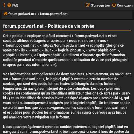
FAQ
S’enregistrer
Connexion
forum.pcdwarf.net
forum.pcdwarf.net
forum.pcdwarf.net - Politique de vie privée
Cette politique explique en détail comment « forum.pcdwarf.net » et ses
sociétés affiliées (désignés ci-après par « nous », « notre », « nos »,
« forum.pcdwarf.net », « https://forum.pcdwarf.net ») et phpBB (désigné ci-
après par « ils », « eux », « leur », « logiciel phpBB », « www.phpbb.com »,
« phpBB Limited », « Équipes phpBB ») utilisent n’importe quelle information
collectée pendant n’importe quelle session d’utilisation de votre part (désignée
ci-après par « vos informations »).
Vos informations sont collectées de deux manières. Premièrement, en naviguant
sur « forum.pcdwarf.net », le logiciel phpBB créera un certain nombre de
cookies, qui sont des petits fichiers textes téléchargés dans les fichiers
temporaires du navigateur Internet de votre ordinateur. Les deux premiers
cookies ne contiennent qu’un identifiant utilisateur (désigné ci-après par « user-
id ») et un identifiant de session invité (désigné ci-après par « session-id »), qui
vous sont automatiquement assignés par le logiciel phpBB. Un troisième cookie
sera créé une fois que vous naviguerez sur les sujets de « forum.pcdwarf.net »
et est utilisé pour stocker les informations sur les sujets que vous avez lus, ce
qui améliore votre navigation sur le forum.
Nous pouvons également créer des cookies externes au logiciel phpBB tout en
naviguant sur « forum.pcdwarf.net », bien que ceux-ci soient hors de portée du