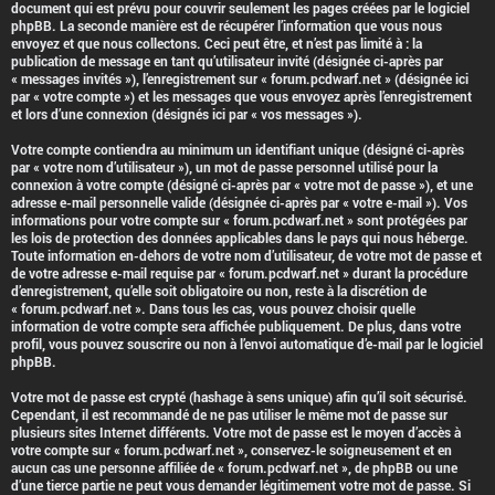
document qui est prévu pour couvrir seulement les pages créées par le logiciel
phpBB. La seconde manière est de récupérer l’information que vous nous
envoyez et que nous collectons. Ceci peut être, et n’est pas limité à : la
publication de message en tant qu’utilisateur invité (désignée ci-après par
« messages invités »), l’enregistrement sur « forum.pcdwarf.net » (désignée ici
par « votre compte ») et les messages que vous envoyez après l’enregistrement
et lors d’une connexion (désignés ici par « vos messages »).
Votre compte contiendra au minimum un identifiant unique (désigné ci-après
par « votre nom d’utilisateur »), un mot de passe personnel utilisé pour la
connexion à votre compte (désigné ci-après par « votre mot de passe »), et une
adresse e-mail personnelle valide (désignée ci-après par « votre e-mail »). Vos
informations pour votre compte sur « forum.pcdwarf.net » sont protégées par
les lois de protection des données applicables dans le pays qui nous héberge.
Toute information en-dehors de votre nom d’utilisateur, de votre mot de passe et
de votre adresse e-mail requise par « forum.pcdwarf.net » durant la procédure
d’enregistrement, qu’elle soit obligatoire ou non, reste à la discrétion de
« forum.pcdwarf.net ». Dans tous les cas, vous pouvez choisir quelle
information de votre compte sera affichée publiquement. De plus, dans votre
profil, vous pouvez souscrire ou non à l’envoi automatique d’e-mail par le logiciel
phpBB.
Votre mot de passe est crypté (hashage à sens unique) afin qu’il soit sécurisé.
Cependant, il est recommandé de ne pas utiliser le même mot de passe sur
plusieurs sites Internet différents. Votre mot de passe est le moyen d’accès à
votre compte sur « forum.pcdwarf.net », conservez-le soigneusement et en
aucun cas une personne affiliée de « forum.pcdwarf.net », de phpBB ou une
d’une tierce partie ne peut vous demander légitimement votre mot de passe. Si