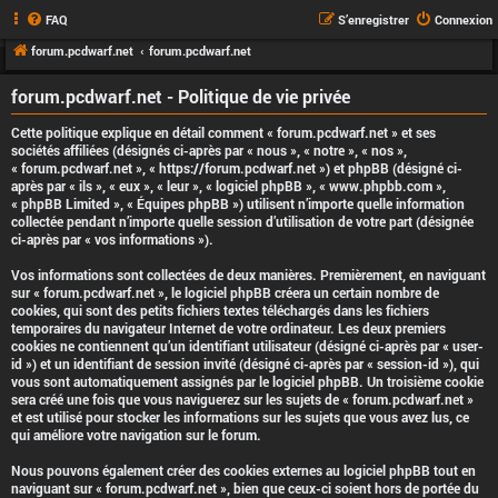
FAQ
S’enregistrer
Connexion
forum.pcdwarf.net
forum.pcdwarf.net
forum.pcdwarf.net - Politique de vie privée
Cette politique explique en détail comment « forum.pcdwarf.net » et ses
sociétés affiliées (désignés ci-après par « nous », « notre », « nos »,
« forum.pcdwarf.net », « https://forum.pcdwarf.net ») et phpBB (désigné ci-
après par « ils », « eux », « leur », « logiciel phpBB », « www.phpbb.com »,
« phpBB Limited », « Équipes phpBB ») utilisent n’importe quelle information
collectée pendant n’importe quelle session d’utilisation de votre part (désignée
ci-après par « vos informations »).
Vos informations sont collectées de deux manières. Premièrement, en naviguant
sur « forum.pcdwarf.net », le logiciel phpBB créera un certain nombre de
cookies, qui sont des petits fichiers textes téléchargés dans les fichiers
temporaires du navigateur Internet de votre ordinateur. Les deux premiers
cookies ne contiennent qu’un identifiant utilisateur (désigné ci-après par « user-
id ») et un identifiant de session invité (désigné ci-après par « session-id »), qui
vous sont automatiquement assignés par le logiciel phpBB. Un troisième cookie
sera créé une fois que vous naviguerez sur les sujets de « forum.pcdwarf.net »
et est utilisé pour stocker les informations sur les sujets que vous avez lus, ce
qui améliore votre navigation sur le forum.
Nous pouvons également créer des cookies externes au logiciel phpBB tout en
naviguant sur « forum.pcdwarf.net », bien que ceux-ci soient hors de portée du